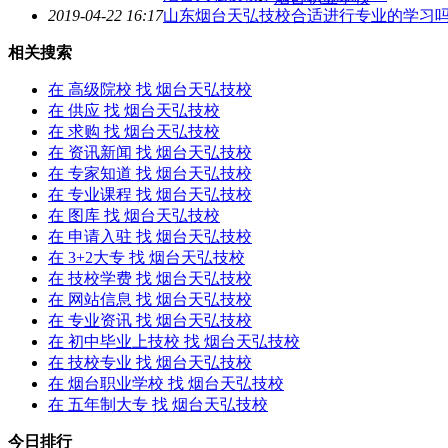
2019-04-22 16:17
山东
烟台天弘技校
合适进行专业的学习
相关搜索
在
高级院校
找 烟台天弘技校
在
供应
找 烟台天弘技校
在
求购
找 烟台天弘技校
在
资讯新闻
找 烟台天弘技校
在
专家知道
找 烟台天弘技校
在
专业课程
找 烟台天弘技校
在
图库
找 烟台天弘技校
在
申请入驻
找 烟台天弘技校
在
3+2大专
找 烟台天弘技校
在
技校学费
找 烟台天弘技校
在
网站信息
找 烟台天弘技校
在
专业资讯
找 烟台天弘技校
在
初中毕业上技校
找 烟台天弘技校
在
技校专业
找 烟台天弘技校
在
烟台职业学校
找 烟台天弘技校
在
五年制大专
找 烟台天弘技校
今日排行