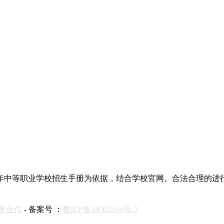
020年中等职业学校招生手册为依据，结合学校官网。合法合理的
务合作
- 备案号 ：
鲁ICP备18005594号-3