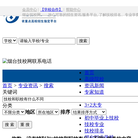
会员中心
|
【学校合作】
|
帮助中心
烟台技校网——放心可靠的招生资讯/服务平台, 了解技校排名、专业学
首页
高级院校
首页
>
专业资讯
>
搜索
资讯新闻
关键词
专家知道
专业课程
3+2大专
分类
技校学费
地区
排序
初中毕业上技校
技校专业
技校排名
烟台职业学校