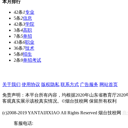
本月排行
42条
1
专业
5条
2
信息
42条
3
学院
3条
4
高职
7条
5
单招
43条
6
职业
36条
7
技术
5条
8
招生
2条
9
单招考试
关于我们
使用协议
版权隐私
联系方式
广告服务
网站首页
免责声明：本平台所有内容，均根据2020年山东省教育厅2
客观真实展示该校真实情况。©烟台技校网 保留所有权利
(c)2008-2019 YANTAIJIXIAO All Rights Reserved 烟台技校网
商
客服电话: