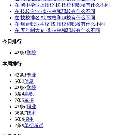
在
初中毕业上技校
找 技校和职校有什么不同
在
技校专业
找 技校和职校有什么不同
在
技校排名
找 技校和职校有什么不同
在
烟台职业学校
找 技校和职校有什么不同
在
五年制大专
找 技校和职校有什么不同
今日排行
42条
1
学院
本周排行
42条
1
专业
5条
2
信息
42条
3
学院
3条
4
高职
7条
5
单招
43条
6
职业
36条
7
技术
5条
8
招生
2条
9
单招考试