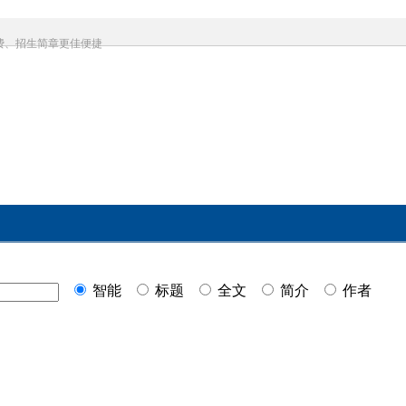
费、招生简章更佳便捷
智能
标题
全文
简介
作者