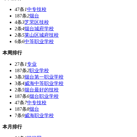
47条
1
中专技校
187条
2
烟台
4条
3
芝罘区技校
2条
4
烟台城府学校
2条
5
莱山区城府技校
6条
6
中等职业学校
本周排行
27条
1
专业
187条
2
职业学校
3条
3
烟台第一职业学校
3条
4
威海中等职业学校
2条
5
烟台最好的技校
187条
6
烟台职业学校
47条
7
中专技校
187条
8
烟台
7条
9
威海职业学校
本月排行